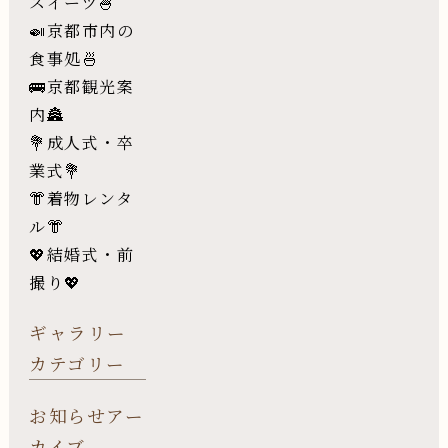
スイーツ🍧
🍛京都市内の
食事処🍜
🚌京都観光案
内🏯
💐成人式・卒
業式💐
👘着物レンタ
ル👘
💖結婚式・前
撮り💖
ギャラリー
カテゴリー
お知らせアー
カイブ