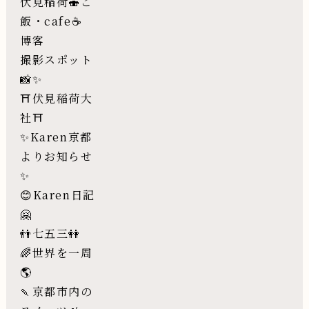
伏見稲荷🍣ご
飯・cafe☕️
博客
撮影スポット
📸✨
⛩伏見稲荷大
社⛩
✨Karen京都
よりお知らせ
✨
😊Karen日記
🤗
👬七五三👭
🌈世界を一周
🌎
🍡京都市内の