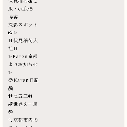
伏見稲荷🍣ご
飯・cafe☕️
博客
撮影スポット
📸✨
⛩伏見稲荷大
社⛩
✨Karen京都
よりお知らせ
✨
😊Karen日記
🤗
👬七五三👭
🌈世界を一周
🌎
🍡京都市内の