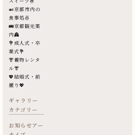
スイーツ🍧
🍛京都市内の
食事処🍜
🚌京都観光案
内🏯
💐成人式・卒
業式💐
👘着物レンタ
ル👘
💖結婚式・前
撮り💖
ギャラリー
カテゴリー
お知らせアー
カイブ