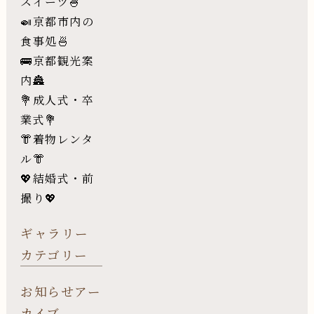
スイーツ🍧
🍛京都市内の
食事処🍜
🚌京都観光案
内🏯
💐成人式・卒
業式💐
👘着物レンタ
ル👘
💖結婚式・前
撮り💖
ギャラリー
カテゴリー
お知らせアー
カイブ