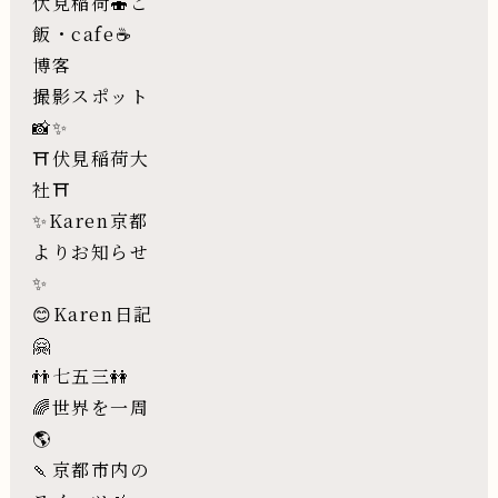
伏見稲荷🍣ご
飯・cafe☕️
博客
撮影スポット
📸✨
⛩伏見稲荷大
社⛩
✨Karen京都
よりお知らせ
✨
😊Karen日記
🤗
👬七五三👭
🌈世界を一周
🌎
🍡京都市内の