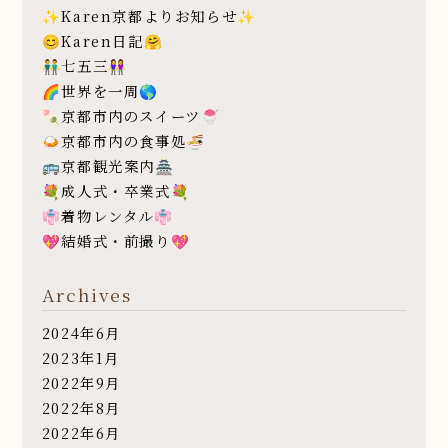
✨Karen京都よりお知らせ✨
😊Karen日記🤗
👬七五三👭
🌈世界を一周🌎
🍡京都市内のスイーツ🍧
🍛京都市内の食事処🍜
🚌京都観光案内🏯
💐成人式・卒業式💐
👘着物レンタル👘
💖結婚式・前撮り💖
Archives
2024年6月
2023年1月
2022年9月
2022年8月
2022年6月