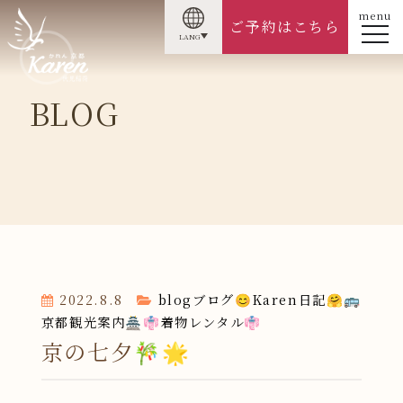
menu
ご予約はこちら
LANG
BLOG
2022.8.8
blog
ブログ
😊Karen日記🤗
🚌
京都観光案内🏯
👘着物レンタル👘
京の七夕🎋🌟