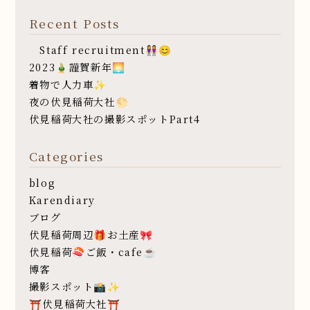
Recent Posts
Staff recruitment👭😊
2023🎍謹賀新年🌅
着物で人力車✨
夜の伏見稲荷大社🌕
伏見稲荷大社の撮影スポットPart4
Categories
blog
Karendiary
ブログ
伏見稲荷周辺🎁お土産🎀
伏見稲荷🍣ご飯・cafe☕️
博客
撮影スポット📸✨
⛩伏見稲荷大社⛩