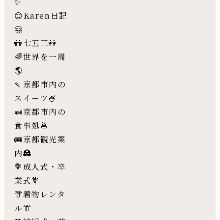
✨
😊Karen日記
🤗
👬七五三👭
🌈世界を一周
🌎
🍡京都市内の
スイーツ🍧
🍛京都市内の
食事処🍜
🚌京都観光案
内🏯
💐成人式・卒
業式💐
👘着物レンタ
ル👘