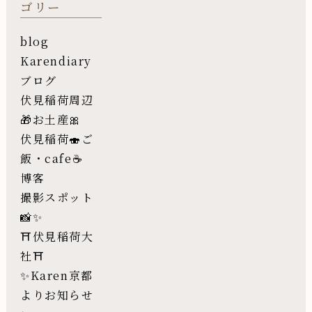
ゴリー
blog
Karendiary
ブログ
伏見稲荷周辺
🎁お土産🎀
伏見稲荷🍣ご
飯・cafe☕️
博客
撮影スポット
📸✨
⛩伏見稲荷大
社⛩
✨Karen京都
よりお知らせ