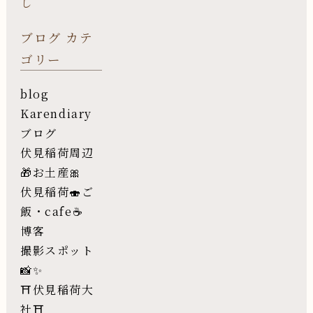
し
ブログ カテ
ゴリー
blog
Karendiary
ブログ
伏見稲荷周辺
🎁お土産🎀
伏見稲荷🍣ご
飯・cafe☕️
博客
撮影スポット
📸✨
⛩伏見稲荷大
社⛩