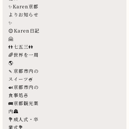
✨Karen京都
よりお知らせ
✨
😊Karen日記
🤗
👬七五三👭
🌈世界を一周
🌎
🍡京都市内の
スイーツ🍧
🍛京都市内の
食事処🍜
🚌京都観光案
内🏯
💐成人式・卒
業式💐