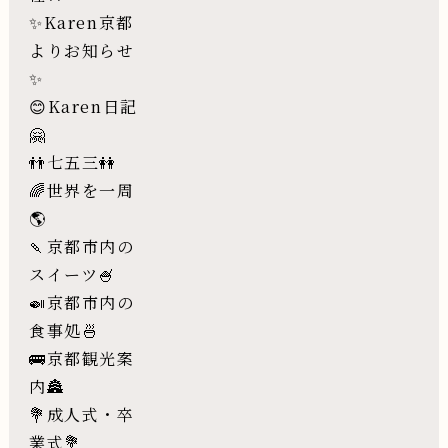
✨Karen京都
よりお知らせ
✨
😊Karen日記
🤗
👬七五三👭
🌈世界を一周
🌎
🍡京都市内の
スイーツ🍧
🍛京都市内の
食事処🍜
🚌京都観光案
内🏯
💐成人式・卒
業式💐