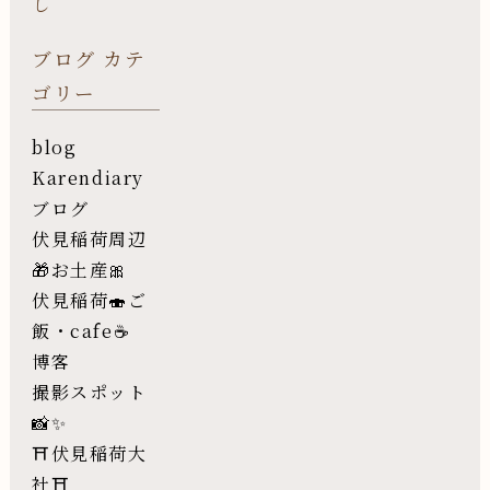
し
ブログ カテ
ゴリー
blog
Karendiary
ブログ
伏見稲荷周辺
🎁お土産🎀
伏見稲荷🍣ご
飯・cafe☕️
博客
撮影スポット
📸✨
⛩伏見稲荷大
社⛩