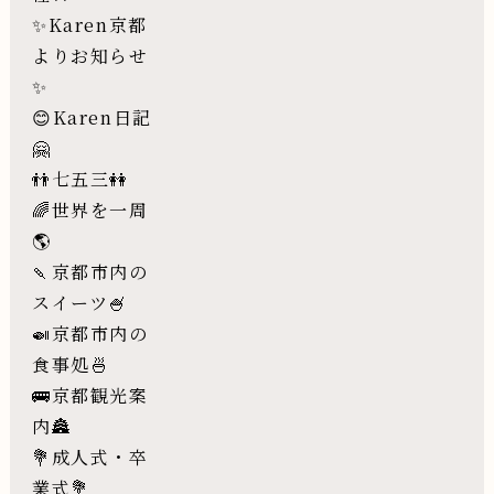
✨Karen京都
よりお知らせ
✨
😊Karen日記
🤗
👬七五三👭
🌈世界を一周
🌎
🍡京都市内の
スイーツ🍧
🍛京都市内の
食事処🍜
🚌京都観光案
内🏯
💐成人式・卒
業式💐