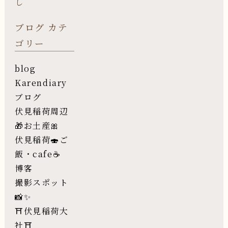
し
ブログ カテ
ゴリー
blog
Karendiary
ブログ
伏見稲荷周辺
🎁お土産🎀
伏見稲荷🍣ご
飯・cafe☕️
博客
撮影スポット
📸✨
⛩伏見稲荷大
社⛩