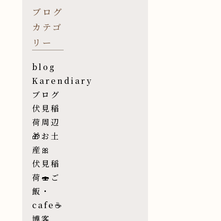
ブログ
カテゴ
リー
blog
Karendiary
ブログ
伏見稲
荷周辺
🎁お土
産🎀
伏見稲
荷🍣ご
飯・
cafe☕️
博客