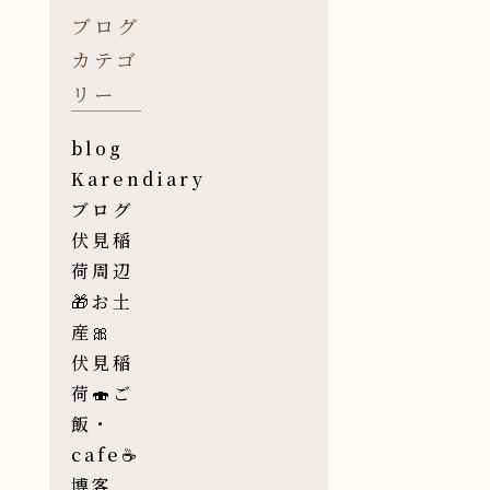
ブログ
カテゴ
リー
blog
Karendiary
ブログ
伏見稲
荷周辺
🎁お土
産🎀
伏見稲
荷🍣ご
飯・
cafe☕️
博客