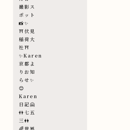
撮影ス
ポット
📸✨
⛩伏見
稲荷大
社⛩
✨Karen
京都よ
りお知
らせ✨
😊
Karen
日記🤗
👬七五
三👭
🌈世界