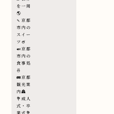
を一周
🌎
🍡京都
市内の
スイー
ツ🍧
🍛京都
市内の
食事処
🍜
🚌京都
観光案
内🏯
💐成人
式・卒
業式💐