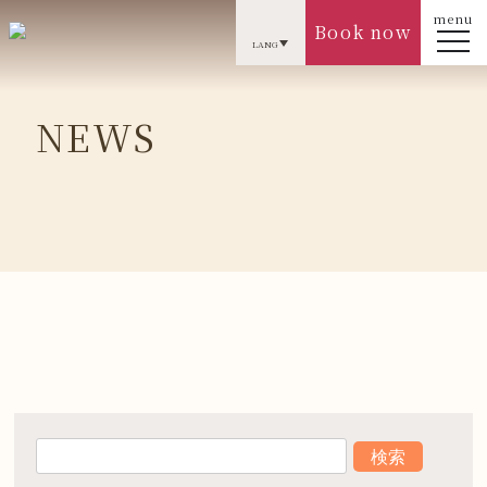
menu
Book now
LANG
NEWS