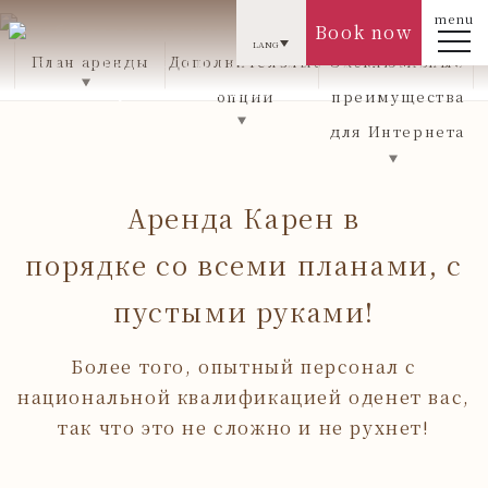
menu
Чтобы вся семья могла прийти
Book now
LANG
У нас есть широкий ассортимент кимоно для
План аренды
Дополнительные
Эксклюзивные
детей и мужских кимоно.
опции
преимущества
для Интернета
Аренда Карен в
порядке со всеми планами, с
пустыми руками!
Более того, опытный персонал с
национальной квалификацией оденет вас,
так что это не сложно и не рухнет!