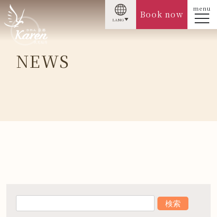
menu
Book now
LANG
NEWS