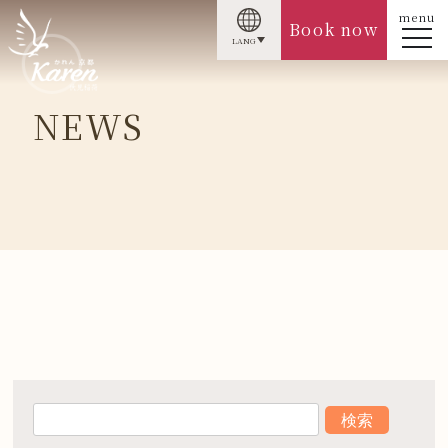
menu
Book now
LANG
NEWS