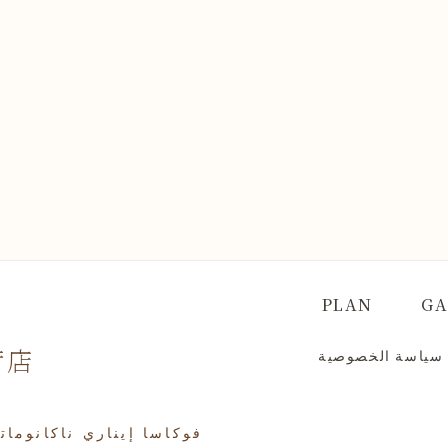
PLAN
GA
荷店
سياسة الخصوصية
مبنى أويوشي 1F، 56 فوكاسا إيناري