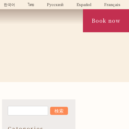
한국어
ไทย
Русский
Español
Français
Book now
Categories