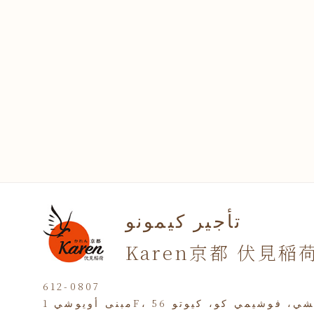
تأجير كيمونو
Karen京都 伏見稲
612-0807
 ناكانوماتشي، فوشيمي كو، كيوتو