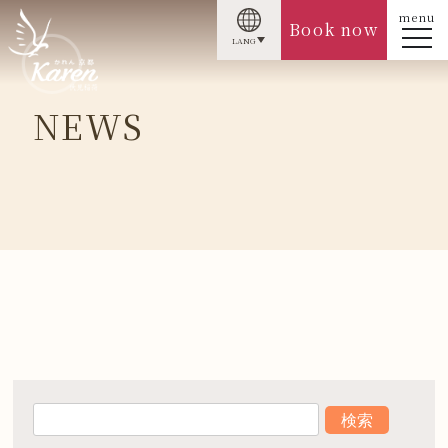
menu
Book now
LANG
NEWS