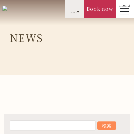
menu
Book now
LANG
NEWS