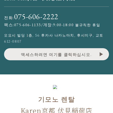
075-606-2222
전화:
팩스:
075-606-1133
/개장:9:00-18:00
불규칙한 휴일
오요시 빌딩 1층, 56 후카사 나카노마치, 후시미구, 교토
612-0807
액세스하려면 여기를 클릭하십시오.
기모노 렌탈
Karen京都 伏見稲荷店