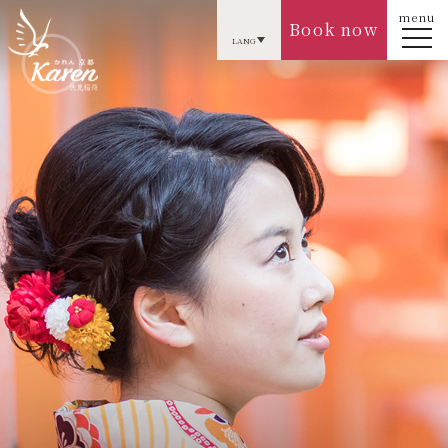
menu
Book now
LANG