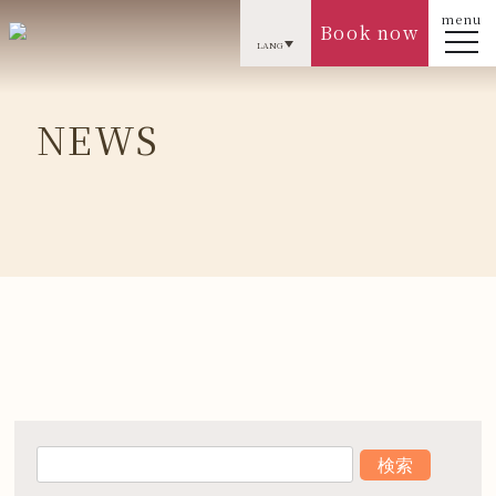
menu
Book now
LANG
NEWS