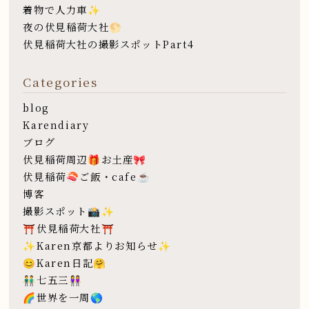
着物で人力車✨
夜の伏見稲荷大社🌕
伏見稲荷大社の撮影スポットPart4
Categories
blog
Karendiary
ブログ
伏見稲荷周辺🎁お土産🎀
伏見稲荷🍣ご飯・cafe☕️
博客
撮影スポット📸✨
⛩伏見稲荷大社⛩
✨Karen京都よりお知らせ✨
😊Karen日記🤗
👬七五三👭
🌈世界を一周🌎