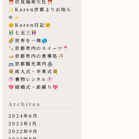
⛩伏見稲荷大社⛩
✨Karen京都よりお知ら
せ✨
😊Karen日記🤗
👬七五三👭
🌈世界を一周🌎
🍡京都市内のスイーツ🍧
🍛京都市内の食事処🍜
🚌京都観光案内🏯
💐成人式・卒業式💐
👘着物レンタル👘
💖結婚式・前撮り💖
Archives
2024年6月
2023年1月
2022年9月
2022年8月