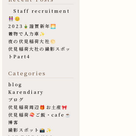
Staff recruitment
👭😊
2023🎍謹賀新年🌅
着物で人力車✨
夜の伏見稲荷大社🌕
伏見稲荷大社の撮影スポッ
トPart4
Categories
blog
Karendiary
ブログ
伏見稲荷周辺🎁お土産🎀
伏見稲荷🍣ご飯・cafe☕️
博客
撮影スポット📸✨