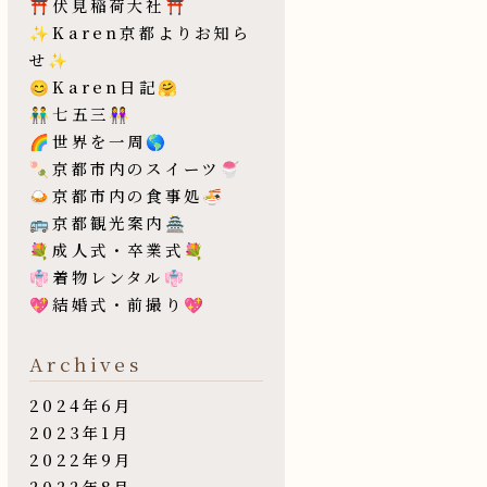
⛩伏見稲荷大社⛩
✨Karen京都よりお知ら
せ✨
😊Karen日記🤗
👬七五三👭
🌈世界を一周🌎
🍡京都市内のスイーツ🍧
🍛京都市内の食事処🍜
🚌京都観光案内🏯
💐成人式・卒業式💐
👘着物レンタル👘
💖結婚式・前撮り💖
Archives
2024年6月
2023年1月
2022年9月
2022年8月