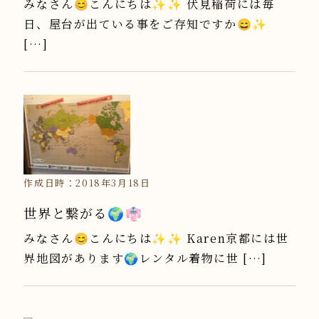
みなさん😊こんにちは✨✨ 伏見稲荷には毎
日、屋台が出ている事をご存知ですか😄✨
[…]
作成日時：2018年3月18日
世界と繋がる🌍👘
みなさん😊こんにちは✨✨ Karen京都には世
界地図があります🌍レンタル着物に世 […]