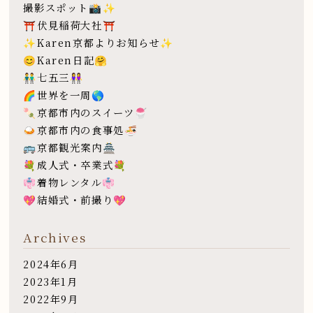
撮影スポット📸✨
⛩伏見稲荷大社⛩
✨Karen京都よりお知らせ✨
😊Karen日記🤗
👬七五三👭
🌈世界を一周🌎
🍡京都市内のスイーツ🍧
🍛京都市内の食事処🍜
🚌京都観光案内🏯
💐成人式・卒業式💐
👘着物レンタル👘
💖結婚式・前撮り💖
Archives
2024年6月
2023年1月
2022年9月