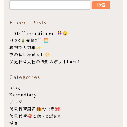
Recent Posts
Staff recruitment👭😊
2023🎍謹賀新年🌅
着物で人力車✨
夜の伏見稲荷大社🌕
伏見稲荷大社の撮影スポットPart4
Categories
blog
Karendiary
ブログ
伏見稲荷周辺🎁お土産🎀
伏見稲荷🍣ご飯・cafe☕️
博客