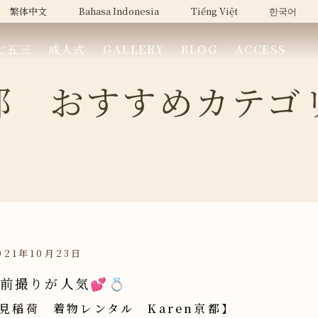
繁体中文
Bahasa Indonesia
Tiếng Việt
한국어
七五三
成人式
GALLERY
BLOG
ACCESS
都 おすすめカテゴ
21年10月23日
ｸﾞ前撮りが人気💕💍
見稲荷 着物レンタル Karen京都】