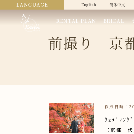
LANGUAGE
English
簡体中文
RENTAL PLAN
BRIDAL
前撮り 京
作成日時：20
ｳｪﾃﾞｨﾝ
【京都 伏