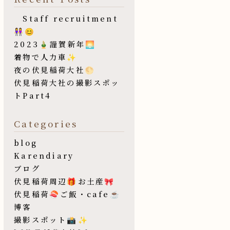
Staff recruitment
👭😊
2023🎍謹賀新年🌅
着物で人力車✨
夜の伏見稲荷大社🌕
伏見稲荷大社の撮影スポッ
トPart4
Categories
blog
Karendiary
ブログ
伏見稲荷周辺🎁お土産🎀
伏見稲荷🍣ご飯・cafe☕️
博客
撮影スポット📸✨