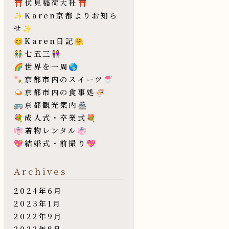
⛩伏見稲荷大社⛩
✨Karen京都よりお知ら
せ✨
😊Karen日記🤗
👬七五三👭
🌈世界を一周🌎
🍡京都市内のスイーツ🍧
🍛京都市内の食事処🍜
🚌京都観光案内🏯
💐成人式・卒業式💐
👘着物レンタル👘
💖結婚式・前撮り💖
Archives
2024年6月
2023年1月
2022年9月
2022年8月