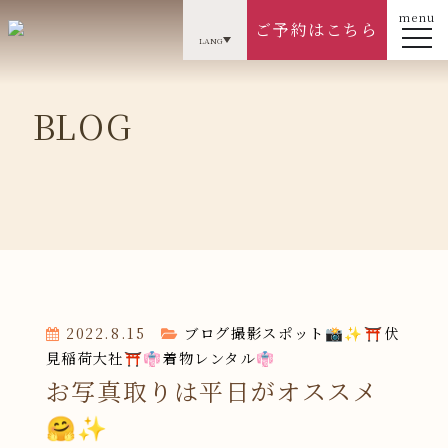
menu
ご予約はこちら
LANG
BLOG
2022.8.15
ブログ
撮影スポット📸✨
⛩伏
見稲荷大社⛩
👘着物レンタル👘
お写真取りは平日がオススメ
🤗✨