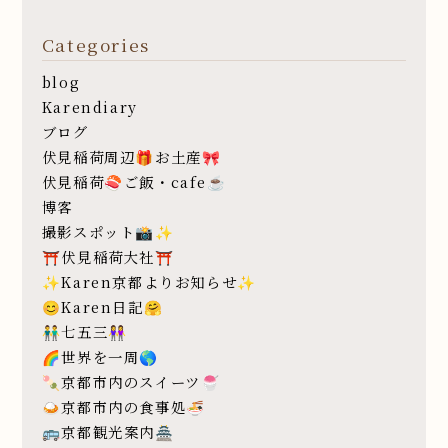
Categories
blog
Karendiary
ブログ
伏見稲荷周辺🎁お土産🎀
伏見稲荷🍣ご飯・cafe☕️
博客
撮影スポット📸✨
⛩伏見稲荷大社⛩
✨Karen京都よりお知らせ✨
😊Karen日記🤗
👬七五三👭
🌈世界を一周🌎
🍡京都市内のスイーツ🍧
🍛京都市内の食事処🍜
🚌京都観光案内🏯