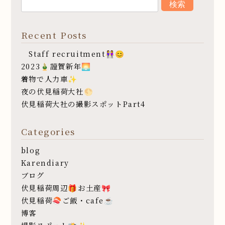
Recent Posts
Staff recruitment👭😊
2023🎍謹賀新年🌅
着物で人力車✨
夜の伏見稲荷大社🌕
伏見稲荷大社の撮影スポットPart4
Categories
blog
Karendiary
ブログ
伏見稲荷周辺🎁お土産🎀
伏見稲荷🍣ご飯・cafe☕️
博客