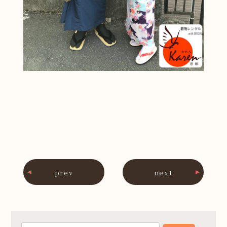
prev
next