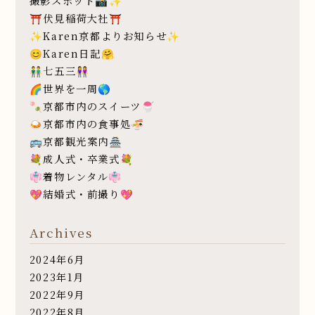
撮影スポット📸✨
⛩伏見稲荷大社⛩
✨Karen京都よりお知らせ✨
😊Karen日記🤗
👬七五三👭
🌈世界を一周🌎
🍡京都市内のスイーツ🍧
🍛京都市内の食事処🍜
🚌京都観光案内🏯
💐成人式・卒業式💐
👘着物レンタル👘
💖結婚式・前撮り💖
Archives
2024年6月
2023年1月
2022年9月
2022年8月