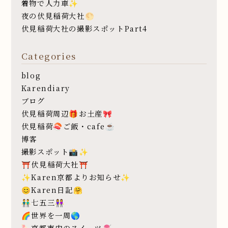
着物で人力車✨
夜の伏見稲荷大社🌕
伏見稲荷大社の撮影スポットPart4
Categories
blog
Karendiary
ブログ
伏見稲荷周辺🎁お土産🎀
伏見稲荷🍣ご飯・cafe☕️
博客
撮影スポット📸✨
⛩伏見稲荷大社⛩
✨Karen京都よりお知らせ✨
😊Karen日記🤗
👬七五三👭
🌈世界を一周🌎
🍡京都市内のスイーツ🍧