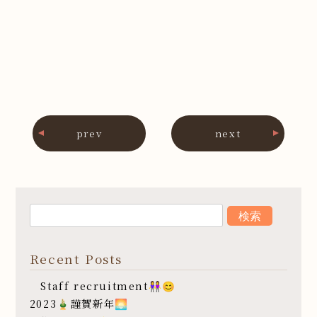
prev
next
Recent Posts
Staff recruitment👭😊
2023🎍謹賀新年🌅