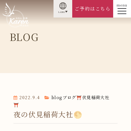
menu
ご予約はこちら
LANG
BLOG
2022.9.4
blog
ブログ
⛩伏見稲荷大社
⛩
夜の伏見稲荷大社🌕