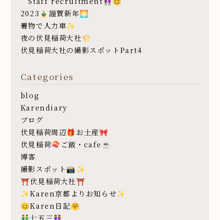
Staff recruitment👭😊
2023🎍謹賀新年🌅
着物で人力車✨
夜の伏見稲荷大社🌕
伏見稲荷大社の撮影スポットPart4
Categories
blog
Karendiary
ブログ
伏見稲荷周辺🎁お土産🎀
伏見稲荷🍣ご飯・cafe☕️
博客
撮影スポット📸✨
⛩伏見稲荷大社⛩
✨Karen京都よりお知らせ✨
😊Karen日記🤗
👬七五三👭