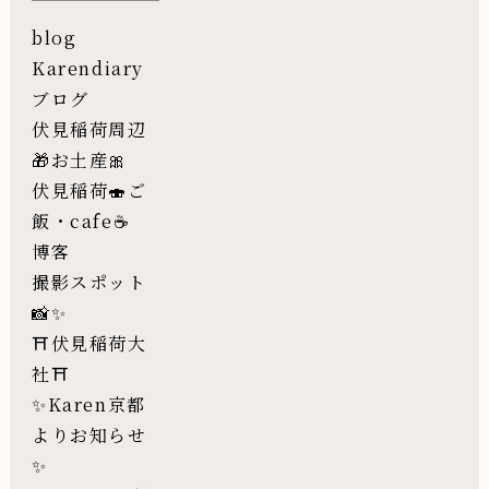
blog
Karendiary
ブログ
伏見稲荷周辺
🎁お土産🎀
伏見稲荷🍣ご
飯・cafe☕️
博客
撮影スポット
📸✨
⛩伏見稲荷大
社⛩
✨Karen京都
よりお知らせ
✨