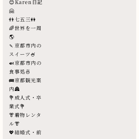
😊Karen日記
🤗
👬七五三👭
🌈世界を一周
🌎
🍡京都市内の
スイーツ🍧
🍛京都市内の
食事処🍜
🚌京都観光案
内🏯
💐成人式・卒
業式💐
👘着物レンタ
ル👘
💖結婚式・前