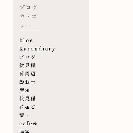
ブログ
カテゴ
リー
blog
Karendiary
ブログ
伏見稲
荷周辺
🎁お土
産🎀
伏見稲
荷🍣ご
飯・
cafe☕️
博客