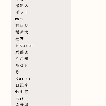
撮影ス
ポット
📸✨
⛩伏見
稲荷大
社⛩
✨Karen
京都よ
りお知
らせ✨
😊
Karen
日記🤗
👬七五
三👭
🌈世界