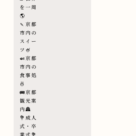
を一周
🌎
🍡京都
市内の
スイー
ツ🍧
🍛京都
市内の
食事処
🍜
🚌京都
観光案
内🏯
💐成人
式・卒
業式💐