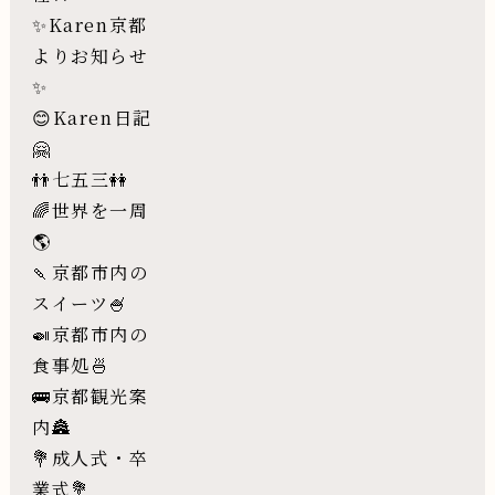
✨Karen京都
よりお知らせ
✨
😊Karen日記
🤗
👬七五三👭
🌈世界を一周
🌎
🍡京都市内の
スイーツ🍧
🍛京都市内の
食事処🍜
🚌京都観光案
内🏯
💐成人式・卒
業式💐