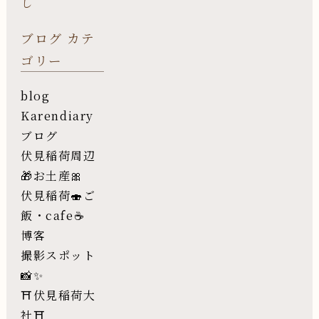
し
ブログ カテ
ゴリー
blog
Karendiary
ブログ
伏見稲荷周辺
🎁お土産🎀
伏見稲荷🍣ご
飯・cafe☕️
博客
撮影スポット
📸✨
⛩伏見稲荷大
社⛩