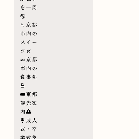
を一周
🌎
🍡京都
市内の
スイー
ツ🍧
🍛京都
市内の
食事処
🍜
🚌京都
観光案
内🏯
💐成人
式・卒
業式💐