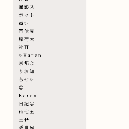
撮影ス
ポット
📸✨
⛩伏見
稲荷大
社⛩
✨Karen
京都よ
りお知
らせ✨
😊
Karen
日記🤗
👬七五
三👭
🌈世界