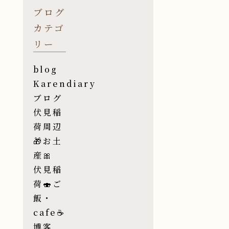
ブログ
カテゴ
リー
blog
Karendiary
ブログ
伏見稲
荷周辺
🎁お土
産🎀
伏見稲
荷🍣ご
飯・
cafe☕️
博客