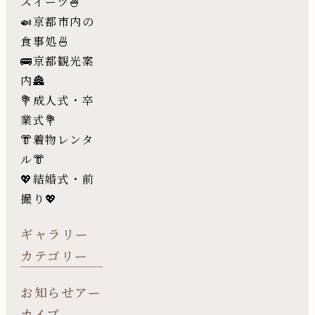
スイーツ🍧
🍛京都市内の
食事処🍜
🚌京都観光案
内🏯
💐成人式・卒
業式💐
👘着物レンタ
ル👘
💖結婚式・前
撮り💖
ギャラリー
カテゴリー
お知らせアー
カイブ