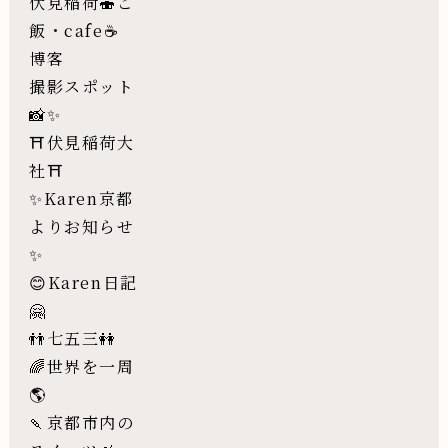
伏見稲荷🍣ご
飯・cafe☕️
博客
撮影スポット
📸✨
⛩伏見稲荷大
社⛩
✨Karen京都
よりお知らせ
✨
😊Karen日記
🤗
👬七五三👭
🌈世界を一周
🌎
🍡京都市内の