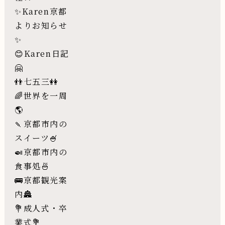
✨Karen京都
よりお知らせ
✨
😊Karen日記
🤗
👬七五三👭
🌈世界を一周
🌎
🍡京都市内の
スイーツ🍧
🍛京都市内の
食事処🍜
🚌京都観光案
内🏯
💐成人式・卒
業式💐