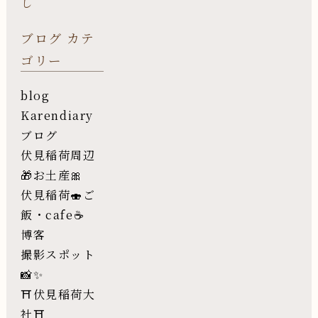
し
ブログ カテ
ゴリー
blog
Karendiary
ブログ
伏見稲荷周辺
🎁お土産🎀
伏見稲荷🍣ご
飯・cafe☕️
博客
撮影スポット
📸✨
⛩伏見稲荷大
社⛩