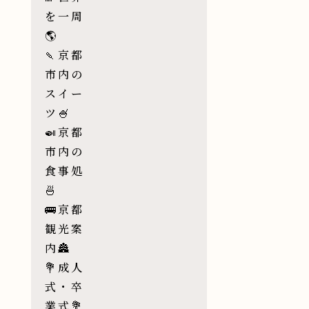
を一周
🌎
🍡京都
市内の
スイー
ツ🍧
🍛京都
市内の
食事処
🍜
🚌京都
観光案
内🏯
💐成人
式・卒
業式💐