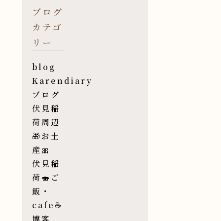
ブログ
カテゴ
リー
blog
Karendiary
ブログ
伏見稲
荷周辺
🎁お土
産🎀
伏見稲
荷🍣ご
飯・
cafe☕️
博客