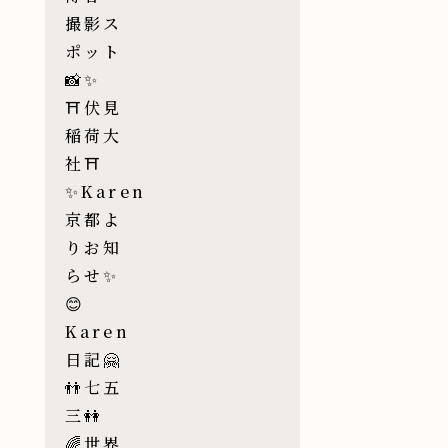
撮影ス
ポット
📸✨
⛩伏見
稲荷大
社⛩
✨Karen
京都よ
りお知
らせ✨
😊
Karen
日記🤗
👬七五
三👭
🌈世界